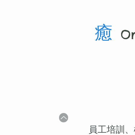
癒
On
員工培訓、