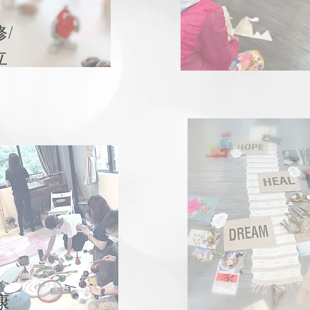
修
/
立
康