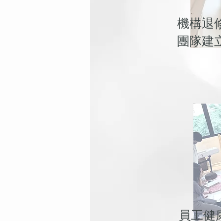
機構退
團隊建
員工健