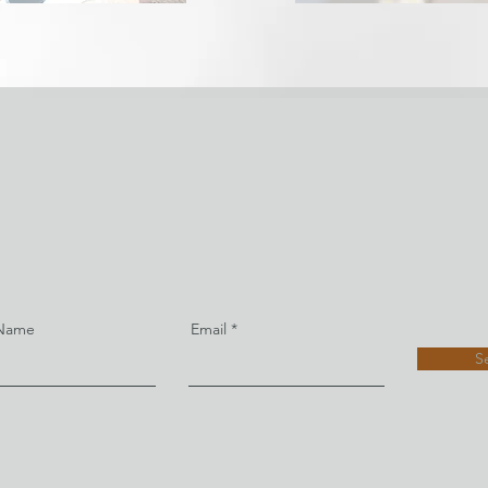
 Name
Email
S